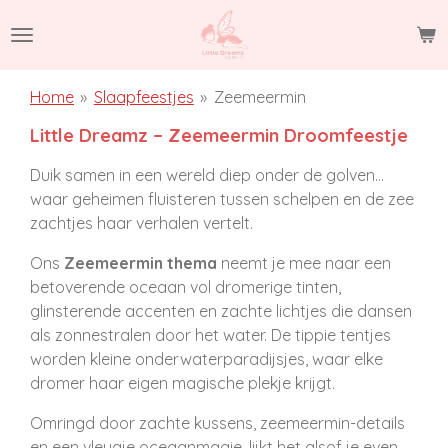
Ga
direct
naar
de
Home
»
Slaapfeestjes
»
Zeemeermin
hoofdinhoud
Little Dreamz – Zeemeermin Droomfeestje
Duik samen in een wereld diep onder de golven…
waar geheimen fluisteren tussen schelpen en de zee
zachtjes haar verhalen vertelt.
Ons
Zeemeermin thema
neemt je mee naar een
betoverende oceaan vol dromerige tinten,
glinsterende accenten en zachte lichtjes die dansen
als zonnestralen door het water. De tippie tentjes
worden kleine onderwaterparadijsjes, waar elke
dromer haar eigen magische plekje krijgt.
Omringd door zachte kussens, zeemeermin-details
en een vleugje oceaanmagie, lijkt het alsof je even