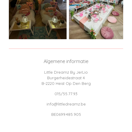
Algemene informatie
Little Dreamz By JerLio
Burgerheidestraat 4
B-2220 Heist Op Den Berg
015/55.77.93
info@littledreamz.be
BE0699.485.905