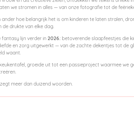
aten we stromen in alles — van onze fotografie tot de feëriek
 ander hoe belangrijk het is om kinderen te laten stralen, d
 de drukte van elke dag.
 fantasy lijn verder in
2026
.: betoverende slaapfeestjes die k
 liefde en zorg uitgewerkt — van de zachte dekentjes tot de gl
eld waant.
keukentafel, groeide uit tot een passieproject waarmee we 
creëren.
 zegt meer dan duizend woorden.