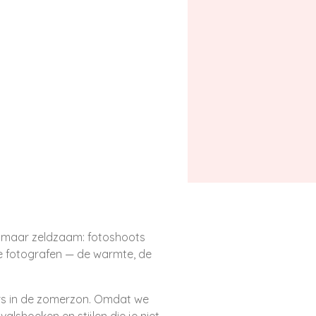
l maar zeldzaam: fotoshoots
re fotografen — de warmte, de
ders in de zomerzon. Omdat we
alshoeken en stijlen die je niet