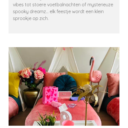
vibes tot stoere voetbalnachten of mysterieuze
spooky dreamz… elk feestje wordt een klein
sprookje op zich.